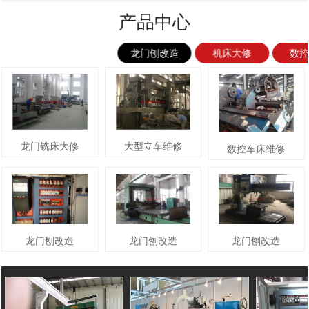
产品中心
龙门刨改造
机床大修
数
龙门铣床大修
大型立车维修
数控车床维修
龙门刨改造
龙门刨改造
龙门刨改造