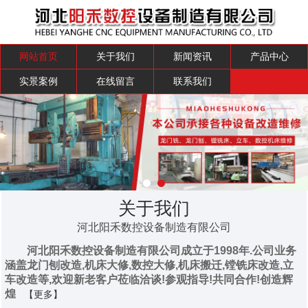
网站首页
关于我们
新闻资讯
产品中心
实景案例
在线留言
联系我们
关于我们
河北阳禾数控设备制造有限公司
河北阳禾数控设备制造有限公司成立于1998年.公司业务
涵盖龙门刨改造,机床大修,数控大修,机床搬迁,镗铣床改造,立
车改造等,欢迎新老客户莅临洽谈!参观指导!共同合作!创造辉
煌
【更多】