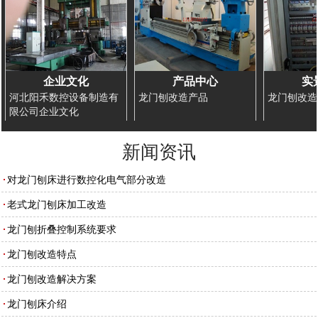
企业文化
产品中心
实
河北阳禾数控设备制造有
龙门刨改造产品
龙门刨改造
限公司企业文化
新闻资讯
对龙门刨床进行数控化电气部分改造
老式龙门刨床加工改造
龙门刨折叠控制系统要求
龙门刨改造特点
龙门刨改造解决方案
龙门刨床介绍