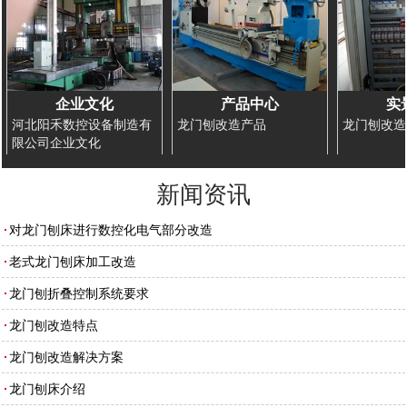
企业文化
产品中心
实
河北阳禾数控设备制造有
龙门刨改造产品
龙门刨改造
限公司企业文化
新闻资讯
对龙门刨床进行数控化电气部分改造
老式龙门刨床加工改造
龙门刨折叠控制系统要求
龙门刨改造特点
龙门刨改造解决方案
龙门刨床介绍