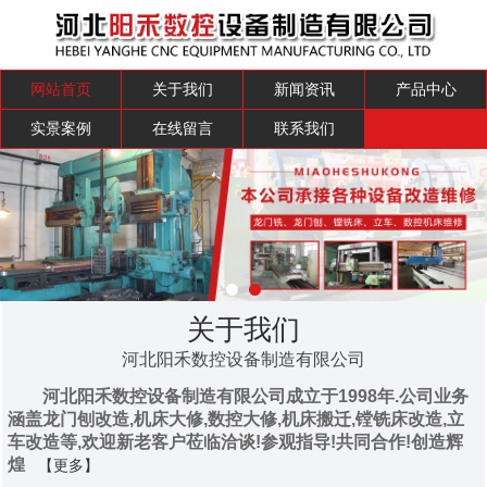
网站首页
关于我们
新闻资讯
产品中心
实景案例
在线留言
联系我们
关于我们
河北阳禾数控设备制造有限公司
河北阳禾数控设备制造有限公司成立于1998年.公司业务
涵盖龙门刨改造,机床大修,数控大修,机床搬迁,镗铣床改造,立
车改造等,欢迎新老客户莅临洽谈!参观指导!共同合作!创造辉
煌
【更多】