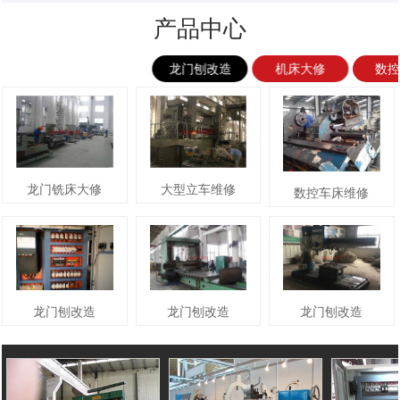
产品中心
龙门刨改造
机床大修
数
龙门铣床大修
大型立车维修
数控车床维修
龙门刨改造
龙门刨改造
龙门刨改造