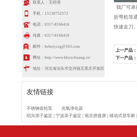
联系人：
王经理
我厂可承
手机：
15130752572
折弯机等
电话：
0317-8166416
快速走刀
传真：
0317-8166416
邮件：
hebeiyczg@163.com
上一产品：
网址：
http://www.hbyuchuang.cn/
下一产品：
地址：
河北省泊头市交河镇五里庄开发区
友情链接
不锈钢齿轮泵
光氧净化器
绍兴亲子鉴定
|
宁波亲子鉴定
|
南京拼接屏
|
移动式登车桥