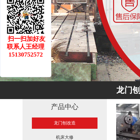
扫一扫加好友
联系人王经理
15130752572
龙门
产品中心
龙门刨改造
机床大修