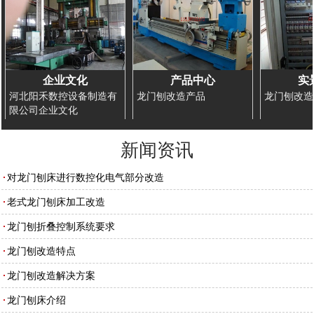
企业文化
产品中心
实
河北阳禾数控设备制造有
龙门刨改造产品
龙门刨改造
限公司企业文化
新闻资讯
对龙门刨床进行数控化电气部分改造
老式龙门刨床加工改造
龙门刨折叠控制系统要求
龙门刨改造特点
龙门刨改造解决方案
龙门刨床介绍