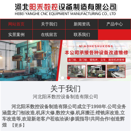
网站首页
关于我们
新闻资讯
产品中心
实景案例
在线留言
联系我们
关于我们
河北阳禾数控设备制造有限公司
河北阳禾数控设备制造有限公司成立于1998年.公司业务
涵盖龙门刨改造,机床大修,数控大修,机床搬迁,镗铣床改造,立
车改造等,欢迎新老客户莅临洽谈!参观指导!共同合作!创造辉
煌
【更多】