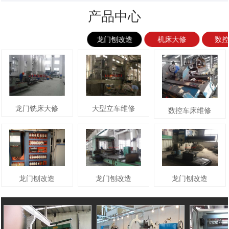
产品中心
龙门刨改造
机床大修
数
龙门铣床大修
大型立车维修
数控车床维修
龙门刨改造
龙门刨改造
龙门刨改造