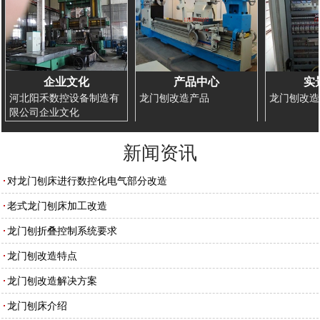
企业文化
产品中心
实
河北阳禾数控设备制造有
龙门刨改造产品
龙门刨改造
限公司企业文化
新闻资讯
对龙门刨床进行数控化电气部分改造
老式龙门刨床加工改造
龙门刨折叠控制系统要求
龙门刨改造特点
龙门刨改造解决方案
龙门刨床介绍