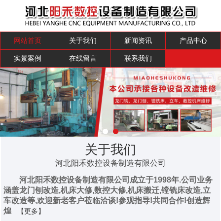
网站首页
关于我们
新闻资讯
产品中心
实景案例
在线留言
联系我们
关于我们
河北阳禾数控设备制造有限公司
河北阳禾数控设备制造有限公司成立于1998年.公司业务
涵盖龙门刨改造,机床大修,数控大修,机床搬迁,镗铣床改造,立
车改造等,欢迎新老客户莅临洽谈!参观指导!共同合作!创造辉
煌
【更多】