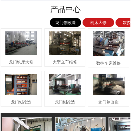
产品中心
龙门刨改造
机床大修
数
龙门铣床大修
大型立车维修
数控车床维修
龙门刨改造
龙门刨改造
龙门刨改造