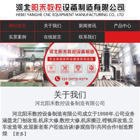
网站首页
关于我们
新闻资讯
产品中心
实景案例
在线留言
联系我们
关于我们
河北阳禾数控设备制造有限公司
河北阳禾数控设备制造有限公司成立于1998年.公司业务
涵盖龙门刨改造,机床大修,数控大修,机床搬迁,镗铣床改造,立
车改造等,欢迎新老客户莅临洽谈!参观指导!共同合作!创造辉
煌
【更多】