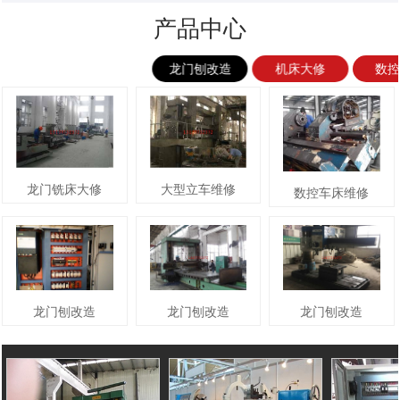
产品中心
龙门刨改造
机床大修
数
龙门铣床大修
大型立车维修
数控车床维修
龙门刨改造
龙门刨改造
龙门刨改造