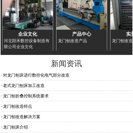
企业文化
产品中心
实
河北阳禾数控设备制造有
龙门刨改造产品
龙门刨改造
限公司企业文化
新闻资讯
对龙门刨床进行数控化电气部分改造
老式龙门刨床加工改造
龙门刨折叠控制系统要求
龙门刨改造特点
龙门刨改造解决方案
龙门刨床介绍