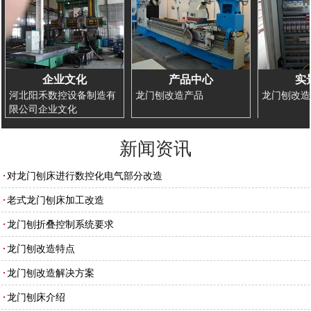
企业文化
产品中心
实
河北阳禾数控设备制造有
龙门刨改造产品
龙门刨改造
限公司企业文化
新闻资讯
对龙门刨床进行数控化电气部分改造
老式龙门刨床加工改造
龙门刨折叠控制系统要求
龙门刨改造特点
龙门刨改造解决方案
龙门刨床介绍