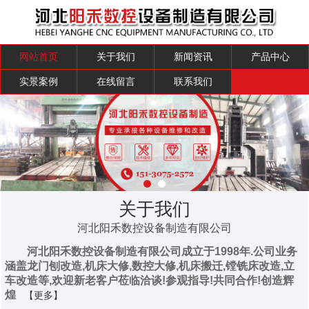
网站首页
关于我们
新闻资讯
产品中心
实景案例
在线留言
联系我们
关于我们
河北阳禾数控设备制造有限公司
河北阳禾数控设备制造有限公司成立于1998年.公司业务
涵盖龙门刨改造,机床大修,数控大修,机床搬迁,镗铣床改造,立
车改造等,欢迎新老客户莅临洽谈!参观指导!共同合作!创造辉
煌
【更多】