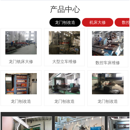
产品中心
龙门刨改造
机床大修
数
龙门铣床大修
大型立车维修
数控车床维修
龙门刨改造
龙门刨改造
龙门刨改造