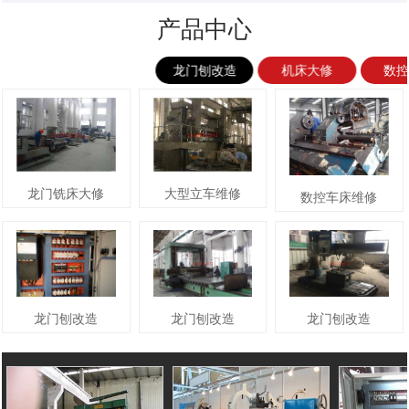
产品中心
龙门刨改造
机床大修
数
龙门铣床大修
大型立车维修
数控车床维修
龙门刨改造
龙门刨改造
龙门刨改造