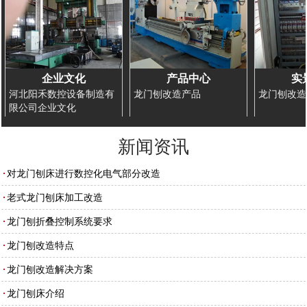
企业文化
产品中心
实
河北阳禾数控设备制造有
龙门刨改造产品
龙门刨改造
限公司企业文化
新闻资讯
对龙门刨床进行数控化电气部分改造
老式龙门刨床加工改造
龙门刨折叠控制系统要求
龙门刨改造特点
龙门刨改造解决方案
龙门刨床介绍