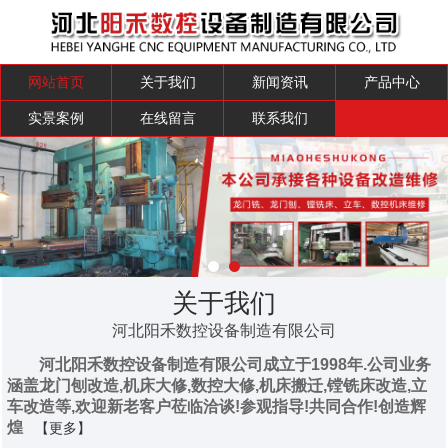
网站首页
关于我们
新闻资讯
产品中心
实景案例
在线留言
联系我们
关于我们
河北阳禾数控设备制造有限公司
河北阳禾数控设备制造有限公司成立于1998年.公司业务
涵盖龙门刨改造,机床大修,数控大修,机床搬迁,镗铣床改造,立
车改造等,欢迎新老客户莅临洽谈!参观指导!共同合作!创造辉
煌
【更多】