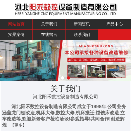
网站首页
关于我们
新闻资讯
产品中心
实景案例
在线留言
联系我们
关于我们
河北阳禾数控设备制造有限公司
河北阳禾数控设备制造有限公司成立于1998年.公司业务
涵盖龙门刨改造,机床大修,数控大修,机床搬迁,镗铣床改造,立
车改造等,欢迎新老客户莅临洽谈!参观指导!共同合作!创造辉
煌
【更多】