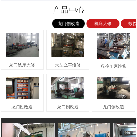
产品中心
龙门刨改造
机床大修
数
龙门铣床大修
大型立车维修
数控车床维修
龙门刨改造
龙门刨改造
龙门刨改造