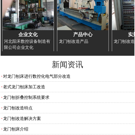
企业文化
产品中心
实
河北阳禾数控设备制造有
龙门刨改造产品
龙门刨改造
限公司企业文化
新闻资讯
对龙门刨床进行数控化电气部分改造
老式龙门刨床加工改造
龙门刨折叠控制系统要求
龙门刨改造特点
龙门刨改造解决方案
龙门刨床介绍